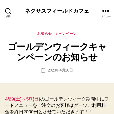
ネクサスフィールドカフェ
作
検索
メニュー
成
者
:
カ
お知らせ
キャンペーン
h
テ
p
ゴールデンウィークキャ
ゴ
a
リ
d
ンペーンのお知らせ
ー
m
in
投
2023年4月26日
@
投
稿
n
稿
者
e
日
x
u
sfi
4/29(土)～5/7(日)
のゴールデンウィーク期間中にフ
el
ードメニューをご注文のお客様はダーツご利用料
d.
金を終日2000円とさせていただきます！！