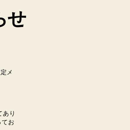
らせ
限定メ
てあり
ってお