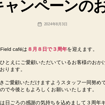
キャンペーンの
リ
a
ー
d
m
in
投
2024年8月3日
@
投
稿
n
稿
者
e
日
x
u
Field caféは
８月８日で３周年
を迎えます。
sfi
el
ひとえにご愛顧いただいているお客様のおか
d.
おります。
n
et
きご愛顧いただけますようスタッフ一同努め
ので今後ともよろしくお願いいたします。
は日ごろの感謝の気持ちを込めまして３周年