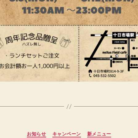
作
成
者
:
カ
お知らせ
キャンペーン
新メニュー
h