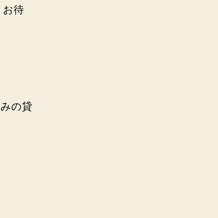
りお待
のみの貸