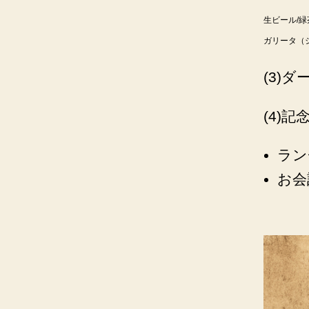
生ビール/緑
ガリータ（
(3)
(4)
ラン
お会