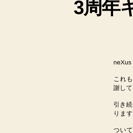
3周年
neXus 
これも
謝して
引き続
ります
ついて