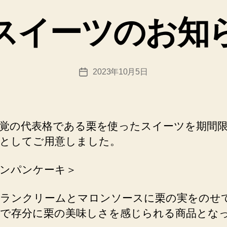
テ
ゴ
p
スイーツのお知
リ
a
ー
d
m
in
投
2023年10月5日
@
投
稿
n
稿
者
e
日
x
u
覚の代表格である栗を使ったスイーツを期間
sfi
としてご用意しました。
el
d.
ンパンケーキ＞
n
et
ランクリームとマロンソースに栗の実をのせ
で存分に栗の美味しさを感じられる商品とな