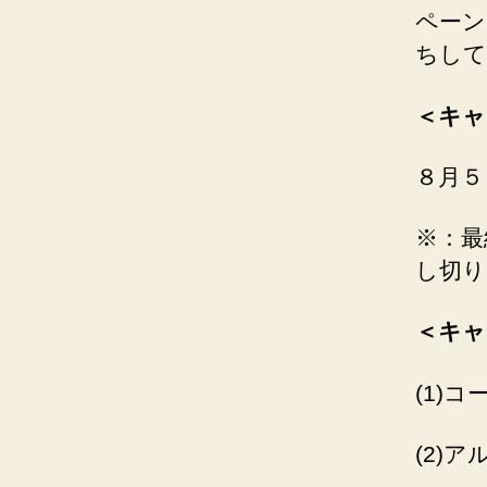
ペーン
ちして
＜キャ
８月５
※：最
し切り
＜キャ
(1)コ
(2)