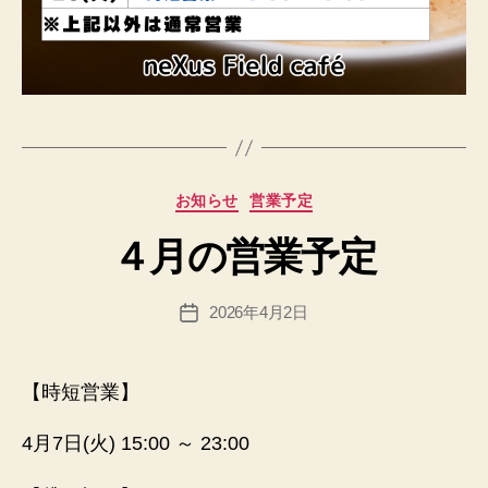
作
成
者
:
h
p
カ
お知らせ
営業予定
a
テ
d
４月の営業予定
ゴ
m
リ
in
ー
投
2026年4月2日
@
投
稿
n
稿
者
e
日
x
【時短営業】
u
sfi
4月7日(火) 15:00 ～ 23:00
el
d.