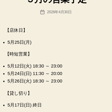
m
リ
in
ー
投
2026年4月30日
@
投
稿
n
稿
者
e
日
x
【店休日】
u
sfi
5月25日(月)
el
d.
【時短営業】
n
et
5月12日(火) 18:30 ～ 23:00
5月24日(日) 11:30 ～ 20:00
5月26日(火) 18:30 ～ 23:00
【貸し切り】
5月17日(日) 終日