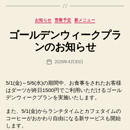
成
者
:
カ
お知らせ
営業予定
新メニュー
h
テ
p
ゴールデンウィークプラ
ゴ
a
リ
d
ンのお知らせ
ー
m
in
投
2026年4月30日
@
投
稿
n
稿
者
e
日
x
5/1(金)～5/6(水)の期間中、お食事をされたお客様
u
はダーツが終日1500円でご利用いただけるゴール
sfi
デンウィークプランを実施いたします。
el
d.
また、5/1(金)からランチタイムとカフェタイムの
n
コーヒーがおかわり自由になる新サービスも開始
et
します。