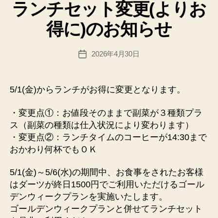
p
ランチセット変更(よりお
ゴ
a
リ
d
得に)のお知らせ
ー
m
in
投
2026年4月30日
@
投
稿
n
稿
者
e
日
x
5/1(金)からランチがお得に変更となります。
u
sfi
・変更点①：お値段そのままで副菜が３種類プラ
el
ス（副菜の種類は仕入状況により変わります）
d.
・変更点②：ランチタイムのコーヒーが14:30まで
n
おかわり何杯でもＯＫ
et
5/1(金)～5/6(水)の期間中、お食事をされたお客様
はダーツが終日1500円でご利用いただけるゴール
デンウィークプランを実施いたします。
ゴールデンウィークプランと併せてランチセット