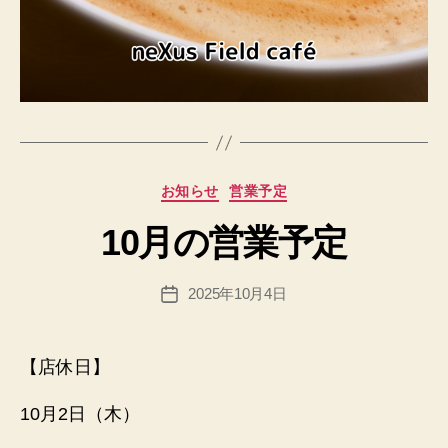
作
成
者
:
h
p
カ
お知らせ
営業予定
a
テ
d
10月の営業予定
ゴ
m
リ
in
ー
投
2025年10月4日
@
投
稿
n
稿
者
e
日
x
【店休日】
u
sfi
10月2日（木）
el
d.