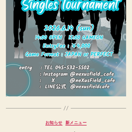
作
成
者
:
カ
お知らせ
新メニュー
h
テ