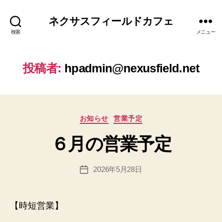
ネクサスフィールドカフェ
検索
メニュー
作
投稿者:
hpadmin@nexusfield.net
成
者
:
h
p
カ
お知らせ
営業予定
a
テ
d
６月の営業予定
ゴ
m
リ
in
ー
投
2026年5月28日
@
投
稿
n
稿
者
e
日
x
【時短営業】
u