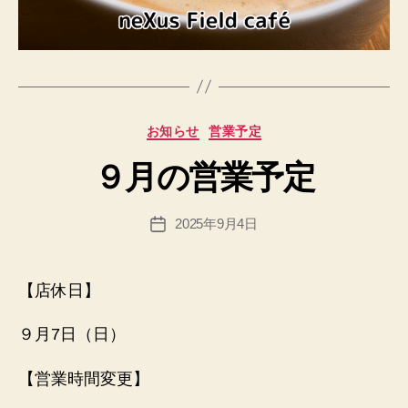
作
成
者
:
h
p
カ
お知らせ
営業予定
a
テ
d
９月の営業予定
ゴ
m
リ
in
ー
投
2025年9月4日
@
投
稿
n
稿
者
e
日
x
【店休日】
u
sfi
９月7日（日）
el
d.
【営業時間変更】
n
et