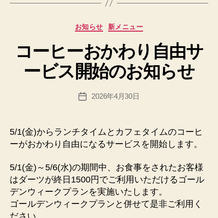
成
者
:
カ
お知らせ
新メニュー
h
テ
p
コーヒーおかわり自由サ
ゴ
a
リ
d
ービス開始のお知らせ
ー
m
in
投
2026年4月30日
@
投
稿
n
稿
者
e
日
x
5/1(金)からランチタイムとカフェタイムのコーヒ
u
ーがおかわり自由になるサービスを開始します。
sfi
el
5/1(金)～5/6(水)の期間中、お食事をされたお客様
d.
はダーツが終日1500円でご利用いただけるゴール
n
デンウィークプランを実施いたします。
et
ゴールデンウィークプランと併せて是非ご利用く
ださい。