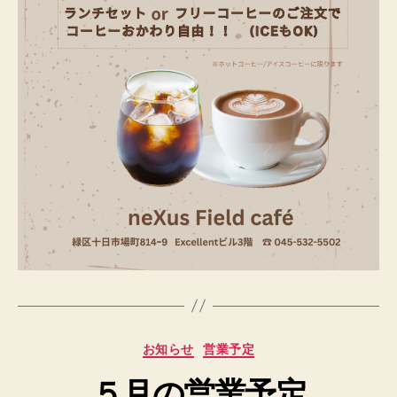
作
成
者
:
h
p
カ
お知らせ
営業予定
a
テ
d
５月の営業予定
ゴ