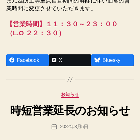
まん延防止等重点措置期間の解除に伴い通常の営
u
業時間に変更させていただきます。
sfi
el
【営業時間】１１：３０～２３：００
d.
（L.O ２２：３０）
n
et
作
Facebook
X
Bluesky
成
者
:
h
p
カ
お知らせ
a
テ
d
時短営業延長のお知らせ
ゴ
m
リ
in
ー
投
2022年3月5日
@
投
稿
n
稿
者