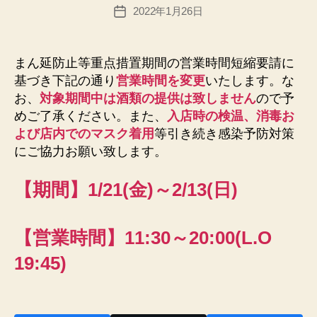
投
2022年1月26日
@
投
稿
n
稿
者
e
日
x
まん延防止等重点措置期間の営業時間短縮要請に
u
基づき下記の通り
営業時間を変更
いたします。な
sfi
お、
対象期間中は酒類の提供は致しません
ので予
el
めご了承ください。また、
入店時の検温、消毒お
d.
よび店内でのマスク着用
等引き続き感染予防対策
n
にご協力お願い致します。
et
【期間】1/21(金)～2/13(日)
【営業時間】
11:30～20:00
(L.O
19:45)