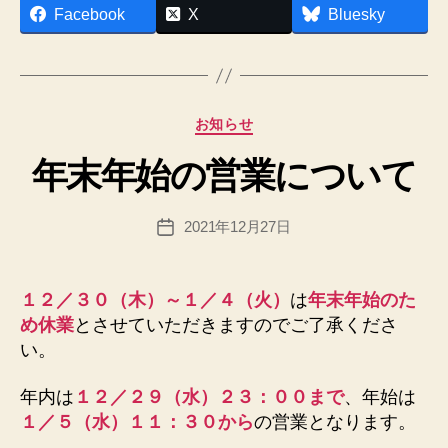
作
Facebook
X
Bluesky
成
者
:
h
p
カ
お知らせ
a
テ
d
年末年始の営業について
ゴ
m
リ
in
ー
投
2021年12月27日
@
投
稿
n
稿
者
e
日
x
１２／３０（木）～１／４（火）
は
年末年始のた
u
め休業
とさせていただきますのでご了承くださ
sfi
い。
el
d.
年内は
１２／２９（水）２３：００まで
、年始は
n
１／５（水）
１１：３０から
の営業となります。
et