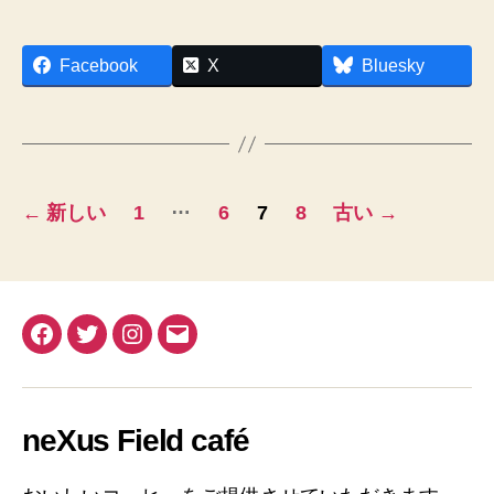
Facebook
X
Bluesky
投
…
←
新しい
1
6
7
8
古い
→
稿
の
ペ
Facebook
Twitter
Instagram
メ
ー
ー
ル
ジ
neXus Field café
送