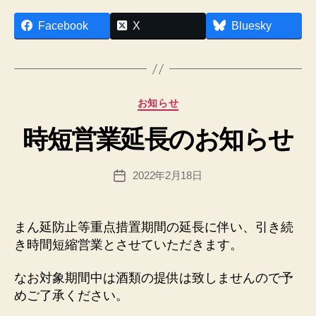
n
作
et
Facebook
X
Bluesky
成
者
:
h
p
カ
お知らせ
a
テ
d
時短営業延長のお知らせ
ゴ
m
リ
in
ー
投
2022年2月18日
@
投
稿
n
稿
者
e
日
x
まん延防止等重点措置期間の延長に伴い、引き続
u
き時間短縮営業とさせていただきます。
sfi
el
なお対象期間中は酒類の提供は致しませんので予
d.
めご了承ください。
n
et