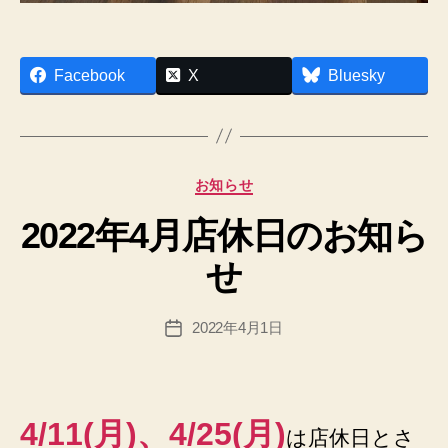
Facebook
X
Bluesky
作
成
者
:
カ
お知らせ
h
テ
p
2022年4月店休日のお知ら
ゴ
a
リ
d
せ
ー
m
in
投
2022年4月1日
@
投
稿
n
稿
者
e
日
x
u
4/11(月)、4/25(月)
は店休日とさ
sfi