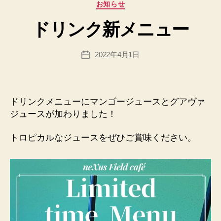
p
カ
お知らせ
a
テ
d
ドリンク新メニュー
ゴ
m
リ
in
ー
投
2022年4月1日
@
投
稿
n
稿
者
e
日
x
u
ドリンクメニューにマンゴージュースとグアヴァ
sfi
ジュースが加わりました！
el
d.
トロピカルなジュースをぜひご賞味ください。
n
et