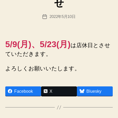
せ
ー
m
in
投
2022年5月10日
@
投
稿
n
稿
者
e
日
x
u
5/9(月)、5/23(月)
は店休日とさせ
sfi
el
ていただきます。
d.
n
よろしくお願いいたします。
et
作
Facebook
X
Bluesky
成
者
:
h