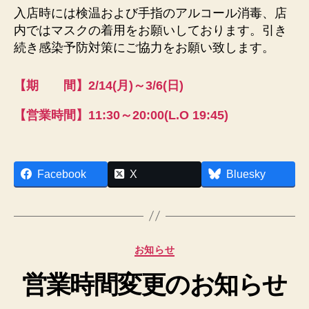
入店時には検温および手指のアルコール消毒、店
内ではマスクの着用をお願いしております。引き
続き感染予防対策にご協力をお願い致します。
【期 間】2/14(月)～3/6(日)
【営業時間】11:30～20:00(L.O 19:45)
作
Facebook
X
Bluesky
成
者
:
h
p
カ
お知らせ
a
テ
d
営業時間変更のお知らせ
ゴ
m
リ
in
ー