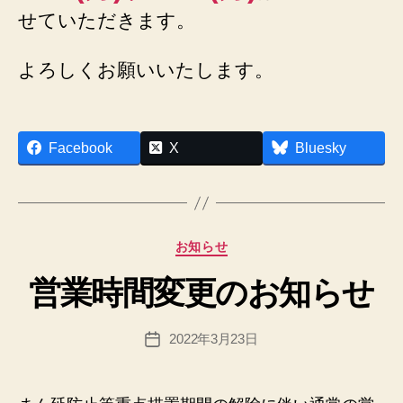
el
せていただきます。
d.
n
よろしくお願いいたします。
et
作
Facebook
X
Bluesky
成
者
:
h
p
カ
お知らせ
a
テ
d
営業時間変更のお知らせ
ゴ
m
リ
in
ー
投
2022年3月23日
@
投
稿
n
稿
者
e
日
x