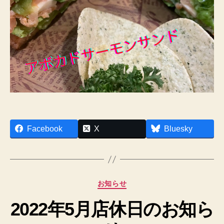
Facebook
X
Bluesky
作
成
者
:
カ
お知らせ
h
テ
p
2022年5月店休日のお知ら
ゴ
a
リ
d