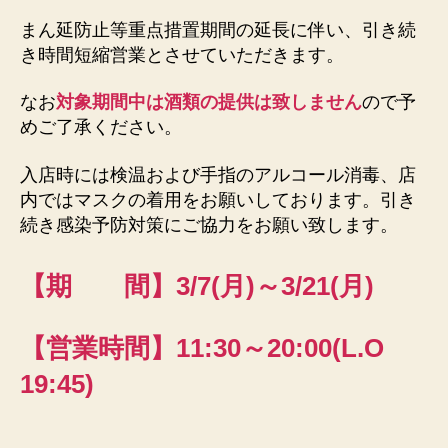
e
日
x
まん延防止等重点措置期間の延長に伴い、引き続
u
き時間短縮営業とさせていただきます。
sfi
el
なお
対象期間中は酒類の提供は致しません
ので予
d.
めご了承ください。
n
et
入店時には検温および手指のアルコール消毒、店
内ではマスクの着用をお願いしております。引き
続き感染予防対策にご協力をお願い致します。
【期 間】3/7(月)～3/21(月)
【営業時間】11:30～20:00(L.O
19:45)