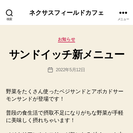
作
成
ネクサスフィールドカフェ
者
検索
メニュー
:
h
p
カ
お知らせ
a
テ
d
サンドイッチ新メニュー
ゴ
m
リ
in
ー
投
2022年5月12日
@
投
稿
n
稿
者
e
日
x
野菜をたくさん使ったベジサンドとアボカドサー
u
モンサンドが登場です！
sfi
el
普段の食生活で摂取不足になりがちな野菜が手軽
d.
に美味しく摂れちゃいます！
n
et