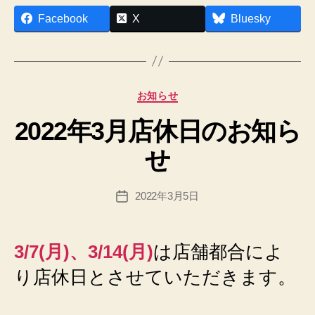
Facebook
X
Bluesky
作
成
者
:
カ
お知らせ
h
テ
p
2022年3月店休日のお知ら
ゴ
a
リ
d
せ
ー
m
in
投
2022年3月5日
@
投
稿
n
稿
者
e
日
x
3/7(月)、3/14(月)
は店舗都合によ
u
り店休日とさせていただきます。
sfi
el
d.